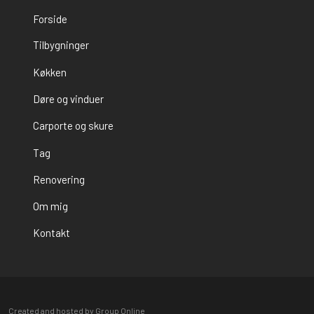
Forside
​Tilbygninger
Køkken
Døre og vinduer
Carporte og skure
Tag
Renovering
Om mig
Kontakt
Created and hosted by Group Online